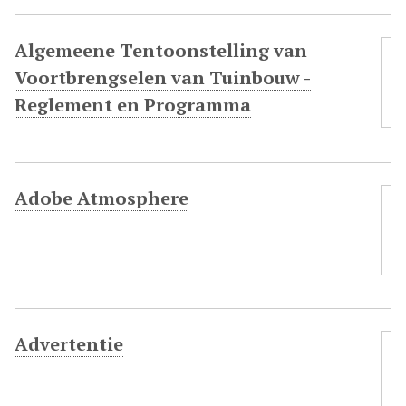
k
s
Algemeene Tentoonstelling van
t
Voortbrengselen van Tuinbouw -
e
Reglement en Programma
c
o
n
t
e
Adobe Atmosphere
n
t
Advertentie