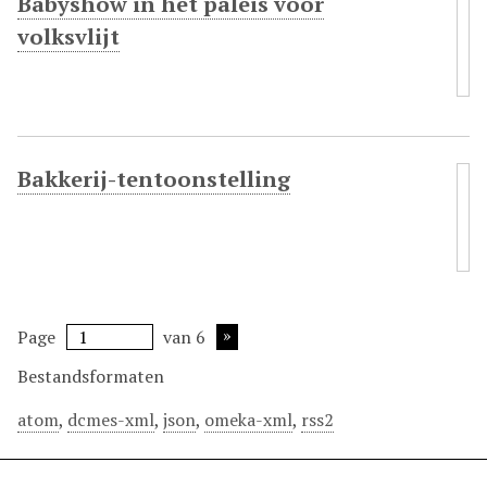
Babyshow in het paleis voor
volksvlijt
Bakkerij-tentoonstelling
Page
van 6
Bestandsformaten
atom
,
dcmes-xml
,
json
,
omeka-xml
,
rss2