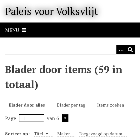
M
Paleis voor Volksvlijt
e
t
e
MENU
e
n
n
a
a
Blader door items (59 in
r
b
totaal)
e
l
a
Blader door alles
Blader per tag
Items zoeken
n
g
Page
van 6
r
i
Sorteer op:
Titel
Maker
Toegevoegd op datum
j