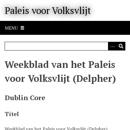
M
Paleis voor Volksvlijt
e
t
e
MENU
e
n
n
a
a
Weekblad van het Paleis
r
b
voor Volksvlijt (Delpher)
e
l
a
Dublin Core
n
g
Titel
r
i
j
Weekblad van het Paleis voor Volksvlijt (Delpher)