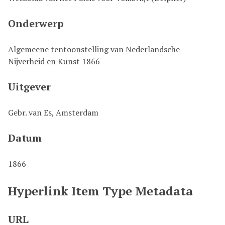
k
s
Onderwerp
t
e
Algemeene tentoonstelling van Nederlandsche
c
Nijverheid en Kunst 1866
o
n
Uitgever
t
e
Gebr. van Es, Amsterdam
n
t
Datum
1866
Hyperlink Item Type Metadata
URL