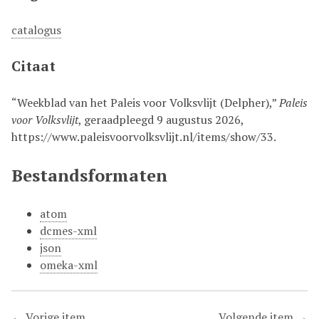
catalogus
Citaat
“Weekblad van het Paleis voor Volksvlijt (Delpher),”
Paleis
voor Volksvlijt
, geraadpleegd 9 augustus 2026,
https://www.paleisvoorvolksvlijt.nl/items/show/33
.
Bestandsformaten
atom
dcmes-xml
json
omeka-xml
← Vorige item
Volgende item →